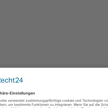
mme zu, dass meine Angaben und Daten zur Beantwortung meiner Anfra
fo@maler-nrw.de widerrufen.
ge
.