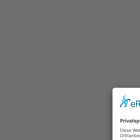
Ich habe die
Datenschutzerklärung
zur Kenntnis genommen. Ich sti
können Ihre Einwilligung jederzeit für die Zukunft per E-Mail an in
Bitte beweise, dass du kein Spambot bist und wähle das Symbol
Flag